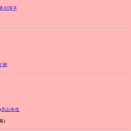
早川淳子
２部
北山先生
略)