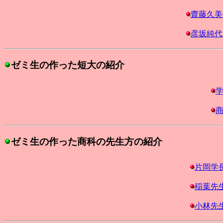
齋藤久美
彦坂純代
ゼミ生の作った短大の紹介
ゼミ生の作った商科の先生方の紹介
片岡学
稲葉先
小林先