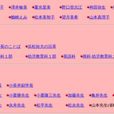
子
澤井敏美
重光里美
野口登志江
袴田弥生
舳崎えみ
松本美智子
望月美希
山本真理子
学長のことば
浜松短大の沿革
商科１部
幼児教育科１部
英語科
商科,幼児教育科
長
小長井副学長
生
小栗勝先生
小栗隆三先生
加藤先生
亀井先生
生
永井先生
松平先生
松永先生
山本先生(省