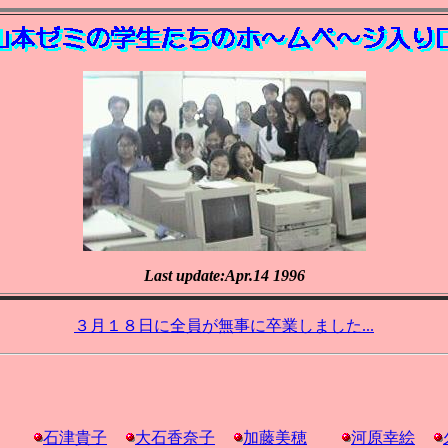
Last update:Apr.14 1996
３月１８日に全員が無事に卒業しました...
石津貴子
大石香奈子
加藤美穂
河原幸絵